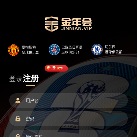
送
18
元
注册
登录