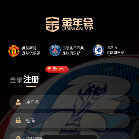
送
18
元
注册
登录