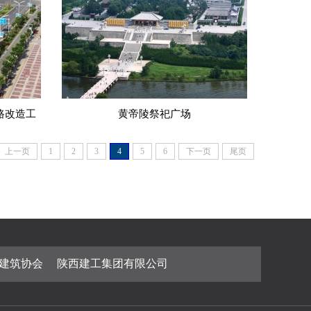
路改造工
黄帝陵祭祀广场
上一页
1
2
3
4
5
6
下一页
尾页
木建筑协会
陕西建工集团有限公司