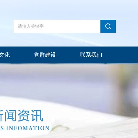
文化
党群建设
联系我们