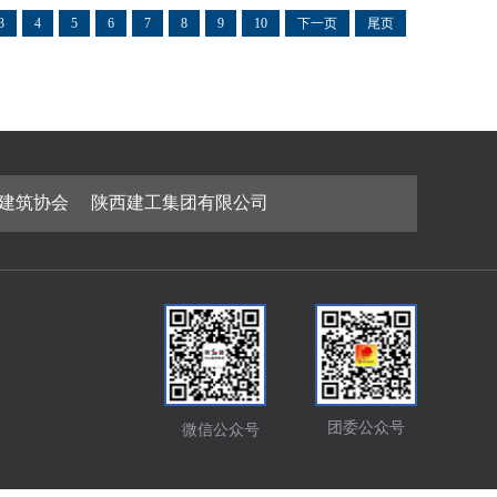
在市场的大浪潮中，抢抓机遇，不断将企业做大、做强、做优。全体干
3
4
5
6
7
8
9
10
下一页
尾页
木建筑协会
陕西建工集团有限公司
团委公众号
微信公众号