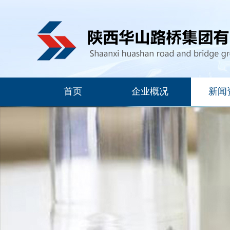
首页
企业概况
新闻