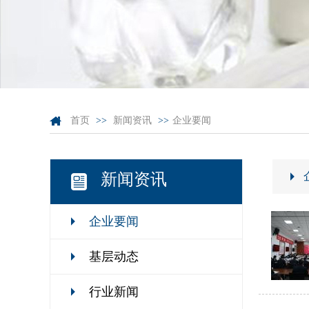
首页
>>
新闻资讯
>>
企业要闻
新闻资讯
企业要闻
基层动态
行业新闻