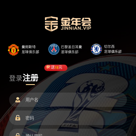
送
18
元
注册
登录