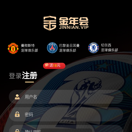
送
18
元
注册
登录