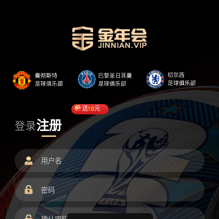
送
18
元
注册
登录